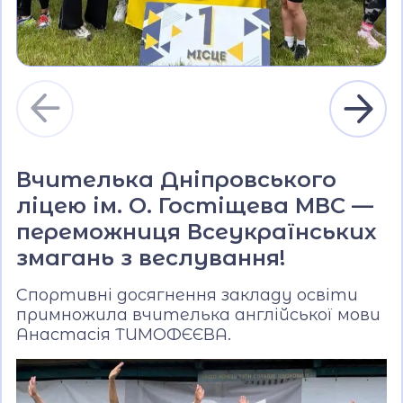
Вчителька Дніпровського
ліцею ім. О. Гостіщева МВС —
переможниця Всеукраїнських
змагань з веслування!
Спортивні досягнення закладу освіти
примножила вчителька англійської мови
Анастасія ТИМОФЄЄВА.