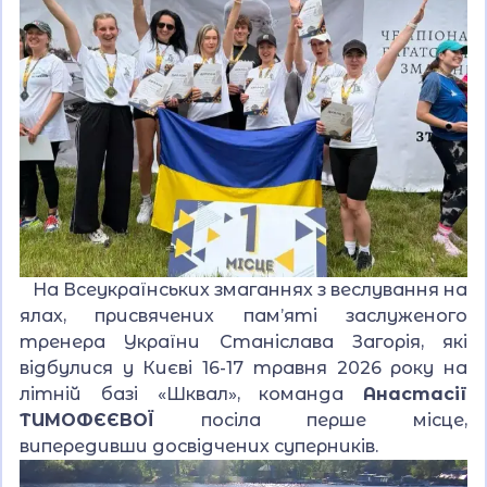
На Всеукраїнських змаганнях з веслування на
ялах, присвячених пам’яті заслуженого
тренера України Станіслава Загорія, які
відбулися у Києві 16-17 травня 2026 року на
літній базі «Шквал», команда
Анастасії
ТИМОФЄЄВОЇ
посіла перше місце,
випередивши досвідчених суперників.