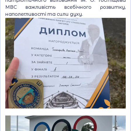
патріотичного виховання ім. О. Гостіщева
МВС важливість всебічного розвитку,
наполегливості та сили духу.