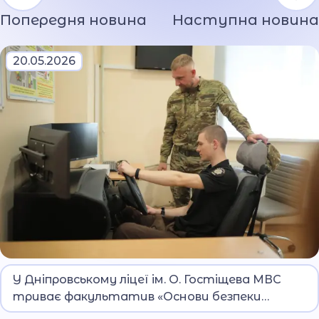
Попередня новина
Наступна новина
20.05.2026
Мета курсу — сформувати у вихованців базові
У Дніпровському ліцеї ім. О. Гостіщева МВС
знання та практичні навички безпечної
триває факультатив «Основи безпеки
поведінки на дорозі.
дорожнього руху та керування