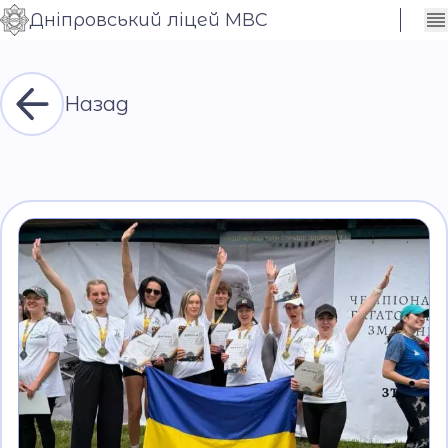
Дніпровський ліцей МВС
Сховати
Контраст
налаштування
Шрифт
Назад