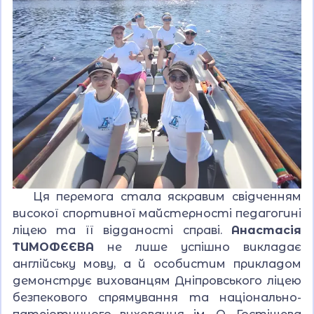
Ця перемога стала яскравим свідченням
високої спортивної майстерності педагогині
ліцею та її відданості справі.
Анастасія
ТИМОФЄЄВА
не лише успішно викладає
англійську мову, а й особистим прикладом
демонструє вихованцям Дніпровського ліцею
безпекового спрямування та національно-