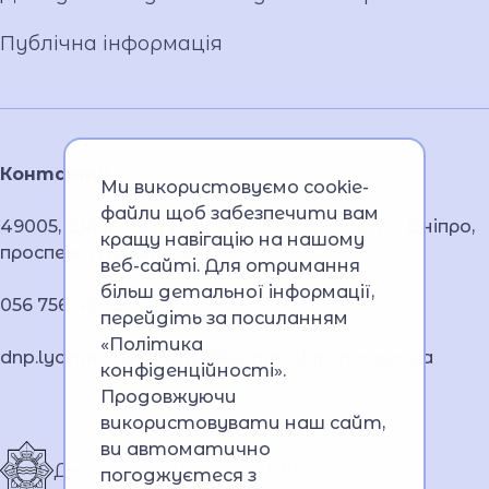
Публічна інформація
Контакти
Ми використовуємо cookie-
файли щоб забезпечити вам
49005, Дніпропетровська область, місто Дніпро,
кращу навігацію на нашому
проспект Науки, 26А
веб-сайті. Для отримання
більш детальної інформації,
056 756 46 32
перейдіть за посиланням
«Політика
dnp.lyceum.bsnpv.mvs@lyceum-dnp.mvs.gov.ua
конфіденційності»
.
Продовжуючи
використовувати наш сайт,
ви автоматично
Дніпровський ліцей МВС
погоджуєтеся з