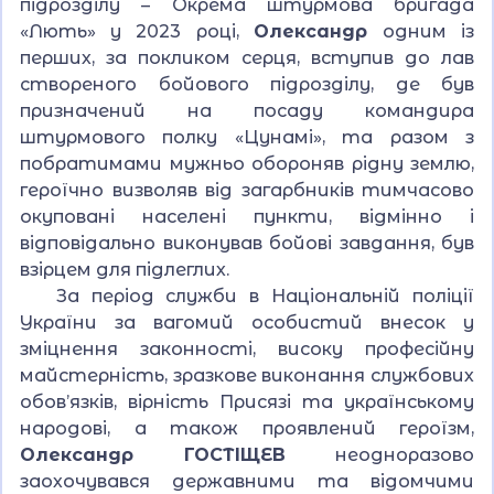
підрозділу – Окрема штурмова бригада
«Лють» у 2023 році,
Олександр
одним із
перших, за покликом серця, вступив до лав
створеного бойового підрозділу, де був
призначений на посаду командира
штурмового полку «Цунамі», та разом з
побратимами мужньо обороняв рідну землю,
героїчно визволяв від загарбників тимчасово
окуповані населені пункти, відмінно і
відповідально виконував бойові завдання, був
взірцем для підлеглих.
За період служби в Національній поліції
України за вагомий особистий внесок у
зміцнення законності, високу професійну
майстерність, зразкове виконання службових
обов’язків, вірність Присязі та українському
народові, а також проявлений героїзм,
Олександр ГОСТІЩЕВ
неодноразово
заохочувався державними та відомчими