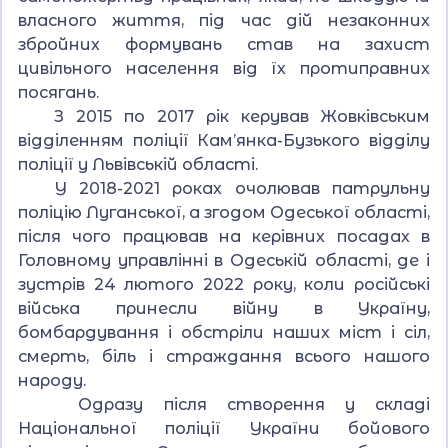
власного життя, під час дій незаконних
збройних формувань став на захист
цивільного населення від їх протиправних
посягань.
З 2015 по 2017 рік керував Жовківським
відділенням поліції Кам’янка-Бузького відділу
поліції у Львівській області.
У 2018-2021 роках очолював патрульну
поліцію Луганської, а згодом Одеської області,
після чого працював на керівних посадах в
Головному управлінні в Одеській області, де і
зустрів 24 лютого 2022 року, коли російські
війська принесли війну в Україну,
бомбардування і обстріли наших міст і сіл,
смерть, біль і страждання всього нашого
народу.
Одразу після створення у складі
Національної поліції України бойового