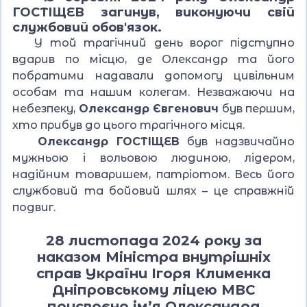
ГОСТІЩЕВ загинув, виконуючи свій
службовий обов'язок.
У той трагічний день ворог підступно
вдарив по місцю, де Олександр та його
побратими надавали допомогу цивільним
особам та нашим колегам. Незважаючи на
небезпеку,
Олександр Євгенович
був першим,
хто прибув до цього трагічного місця.
Олександр ГОСТІЩЕВ
був надзвичайно
мужньою і вольовою людиною, лідером,
надійним товаришем, патріотом. Весь його
службовий та бойовий шлях – це справжній
подвиг.
28 листопада 2024 року за
наказом Міністра внутрішніх
справ України Ігоря Клименка
Дніпровському ліцею МВС
присвоєно ім’я Олександра