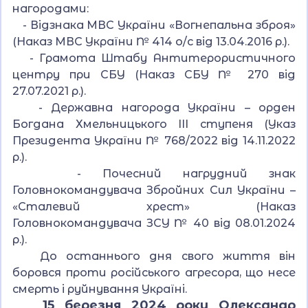
нагородами:
- Відзнака МВС України «Вогнепальна зброя»
(Наказ МВС України № 414 о/с від 13.04.2016 р.).
- Грамота Штабу Антитерористичного
центру при СБУ (Наказ СБУ № 270 від
27.07.2021 р.).
- Державна нагорода України – орден
Богдана Хмельницького ІІІ ступеня (Указ
Президента України № 768/2022 від 14.11.2022
р.).
- Почесний нагрудний знак
Головнокомандувача Збройних Сил України –
«Сталевий хрест» (Наказ
Головнокомандувача ЗСУ № 40 від 08.01.2024
р.).
До останнього дня свого життя він
боровся проти російського агресора, що несе
смерть і руйнування Україні.
15 березня 2024 року Олександр