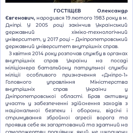
ГОСТІЩЕВ Олександр
Євгенович,
народився 19 лютого 1983 року в м.
Дніпрі. У 2005 році закінчив Український
державний хіміко-технологічний
університет, у 2017 році – Дніпропетровський
державний університет внутрішніх справ.
З квітня 2014 року розпочав службу в органах
внутрішніх справ України на посаді
міліціонера батальйону патрульної служби
міліції особливого призначення «Дніпро-1»
Головного управління Міністерства
внутрішніх справ України у
Дніпропетровської області. Брав активну
участь у забезпеченні здійснення заходів з
національної безпеки і оборони, відсічі і
стримування збройної агресії ворога та
проявив себе як загартований та здатний на
самопожертву працівник, який, не шкодуючи