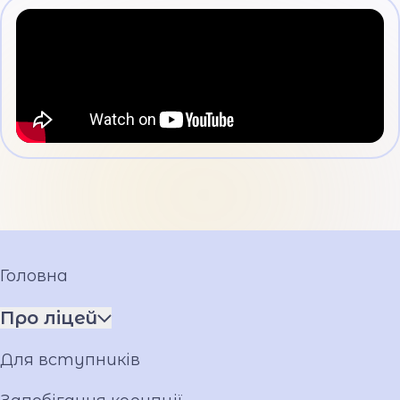
Головна
Про ліцей
Ім'я ГЕРОЯ
Для вступників
Установчі документи
Мова освітнього процесу