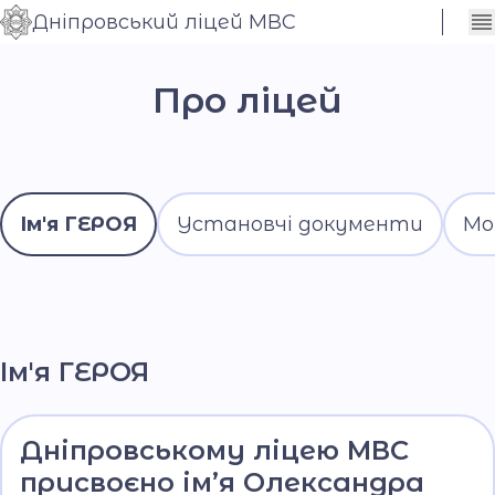
Дніпровський ліцей МВС
Сховати
Контраст
налаштування
Про ліцей
Шрифт
Ім'я ГЕРОЯ
Установчі документи
Мо
Ім'я ГЕРОЯ
Дніпровському ліцею МВС
присвоєно ім’я Олександра