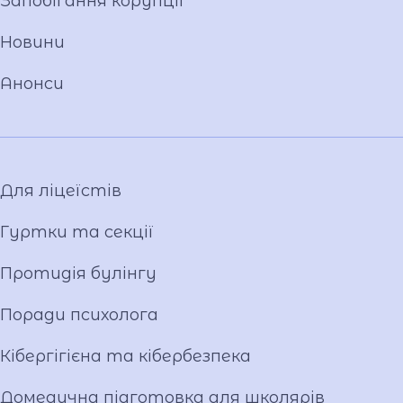
Запобігання корупції
Матеріально-технічна база
Новини
Команда
Національно-патріотичне виховання
Анонси
Фото та відео галерея
Віртуальний тур
Відеопроект "Вихователі ліцею"
Відеопроєкт «Кирилиця»
Для ліцеїстів
Гуртки та секції
Протидія булінгу
Поради психолога
Кібергігієна та кібербезпека
Домедична підготовка для школярів