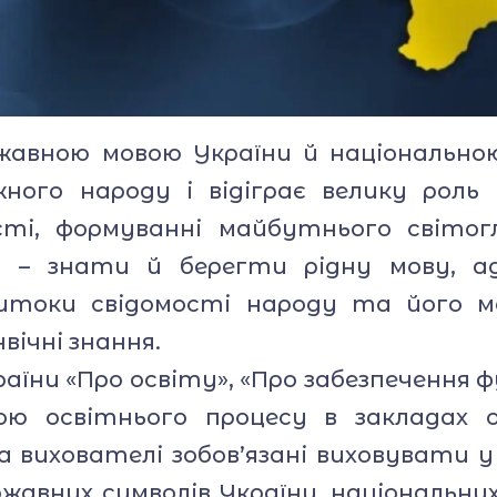
авною мовою України й національною 
ного народу і відіграє велику роль 
ті, формуванні майбутнього світогл
и – знати й берегти рідну мову, а
витоки свідомості народу та його м
вічні знання.
аїни «Про освіту», «Про забезпечення 
ою освітнього процесу в закладах 
а вихователі зобов’язані виховувати у
жавних символів України, національни