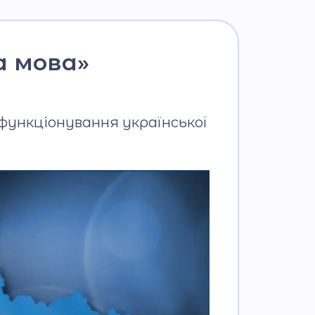
а мова»
 функціонування української