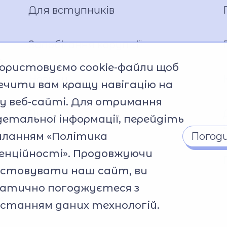
Установчі документи
Для вступників
Мова освітнього процесу
Матеріально-технічна база
Запобігання корупції
Команда
m-
ористовуємо cookie-файли щоб
Національно-патріотичне
Новини
ечити вам кращу навігацію на
виховання
 веб-сайті. Для отримання
Фото та відео галерея
Анонси
Віртуальний тур
детальної інформації, перейдіть
Відеопроект "Вихователі
силанням
«Політика
Погод
ліцею"
енційності»
. Продовжуючи
Відеопроєкт «Кирилиця»
истовувати наш сайт, ви
атично погоджуєтеся з
se
станням даних технологій.