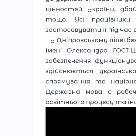
цінностей України, дба
тощо. Усі працівники
застосовувати її під час 
У Дніпровському ліцеї б
імені Олександра ГОСТІ
забезпечення функціонув
здійснюється українсь
спрямування та націона
Державна мова є робоч
освітнього процесу та і