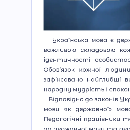
Українська мова є держ
важливою складовою кож
ідентичності особистос
Обов’язок кожної людин
зафіксовано найглибші 
народну мудрість і спокон
Відповідно до законів Укр
мови як державної» мов
Педагогічні працівники т
до державної мови та дер