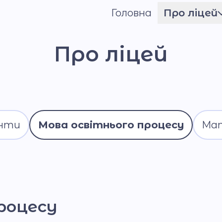
Головна
Про ліцей
Шрифт
Ім'я ГЕРОЯ
Про ліцей
Установчі документи
Мова освітнього
процесу
Матеріально-технічн
енти
Мова освітнього процесу
Мат
база
Команда
Національно-
патріотичне
виховання
роцесу