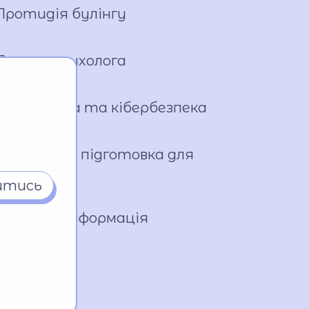
Протидія булінгу
Поради психолога
Кібергігієна та кібербезпека
Домедична підготовка для
школярів
итись
Публічна інформація