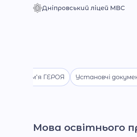
Дніпровський ліцей МВС
Контраст
Ім'я ГЕРОЯ
Установчі докум
Мова освітнього п