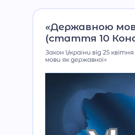
«Державною мово
(стаття 10 Кон
Закон України від 25 квітн
мови як державної»