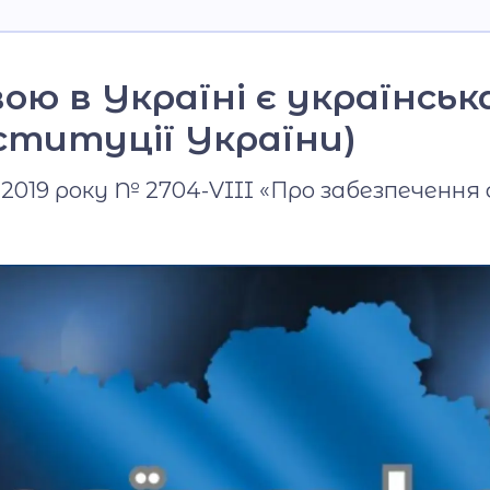
Фото та відео галерея
Віртуальний тур
ю в Україні є українськ
Відеопроект
ституції України)
"Вихователі ліцею"
я 2019 року № 2704-VIII «Про забезпечення
Відеопроєкт
«Кирилиця»