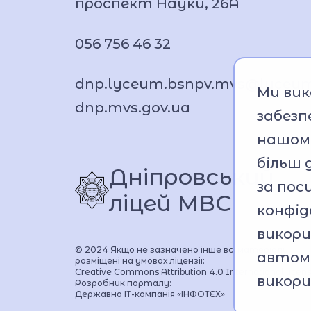
проспект Науки, 26А
056 756 46 32
dnp.lyceum.bsnpv.mvs@lyceu
Ми вик
dnp.mvs.gov.ua
забезп
нашому
більш 
Дніпровський 
за по
ліцей МВС
конфід
викор
© 2024 Якщо не зазначено інше всі матеріали
автом
розміщені на умовах ліцензії:
Creative Commons Attribution 4.0 International licen
викори
Розробник порталу:
Державна ІТ-компанія «ІНФОТЕХ»