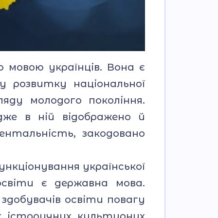
мовою українців. Вона є
у розвитку національної
яду молодого покоління.
дже в ній відображено й
ентальність, закодовано
функціонування української
освіти є державна мова.
 здобувачів освіти повагу
х, історичних, культурних