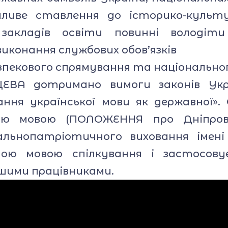
йливе ставлення до історико-культ
 закладів освіти повинні володі
виконання службових обов’язків
езпекового спрямування та національн
ЩЕВА дотримано вимоги законів Укр
ання української мови як державної».
кою мовою (ПОЛОЖЕННЯ про Дніпровс
льнопатріотичного виховання імені
ою мовою спілкування і застосову
ншими працівниками.