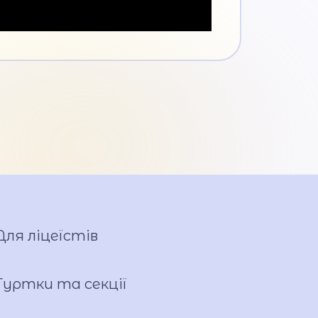
Для ліцеїстів
Гуртки та секції