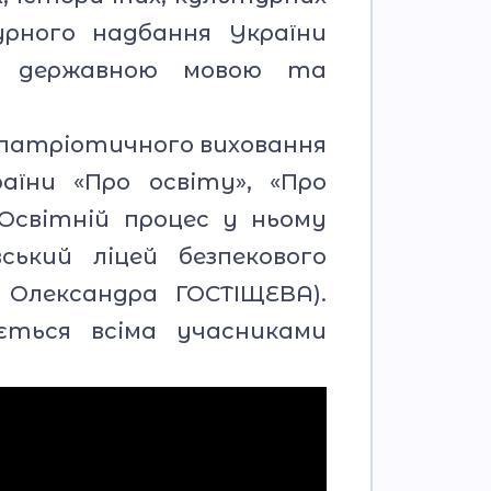
урного надбання України
ти державною мовою та
опатріотичного виховання
аїни «Про освіту», «Про
 Освітній процес у ньому
ький ліцей безпекового
 Олександра ГОСТІЩЕВА).
ється всіма учасниками