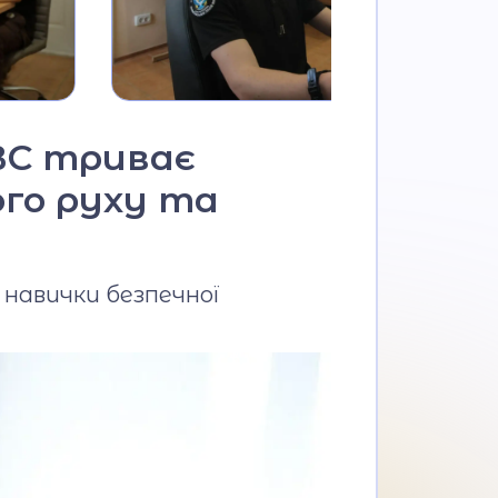
МВС триває
го руху та
навички безпечної