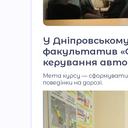
У Дніпровському
факультатив «О
керування авт
Мета курсу — сформувати у
поведінки на дорозі.