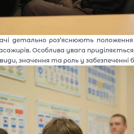
чі детально роз’яснюють положення 
і пасажирів. Особлива увага приділяється
види, значення та роль у забезпеченні б