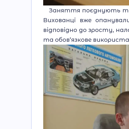
Заняття поєднують теор
Вихованці вже опанувал
відповідно до зросту, на
та обов’язкове використа