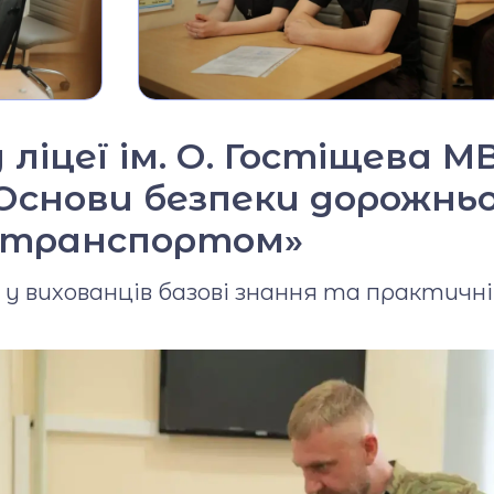
Фото та відео галерея
Віртуальний тур
Відеопроект
"Вихователі ліцею"
 ліцеї ім. О. Гостіщева 
снови безпеки дорожньо
Відеопроєкт
«Кирилиця»
отранспортом»
 вихованців базові знання та практичні 