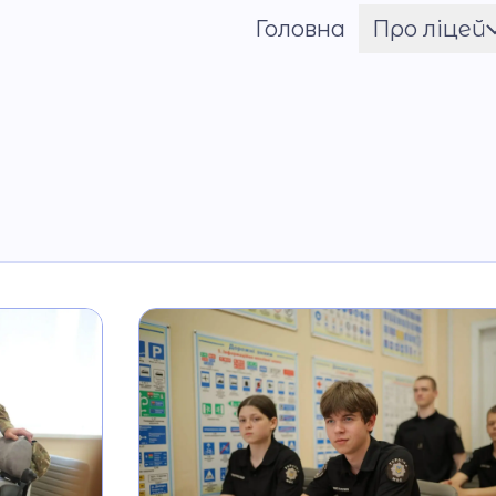
Головна
Про ліцей
Шрифт
Ім'я ГЕРОЯ
Установчі документи
Мова освітнього
процесу
Матеріально-технічн
база
Команда
Національно-
патріотичне
виховання