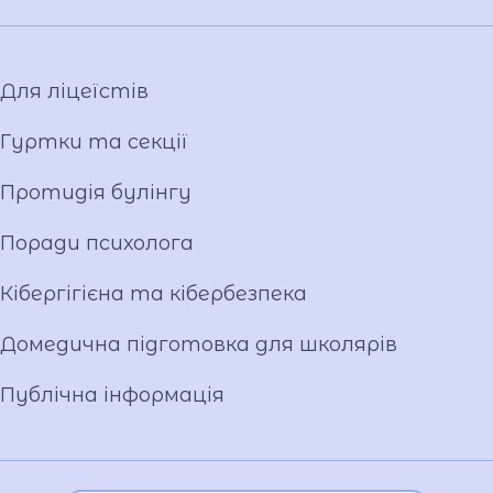
Віртуальний тур
Відеопроект "Вихователі ліцею"
Відеопроєкт «Кирилиця»
Для ліцеїстів
Гуртки та секції
Протидія булінгу
Поради психолога
Кібергігієна та кібербезпека
Домедична підготовка для школярів
Публічна інформація