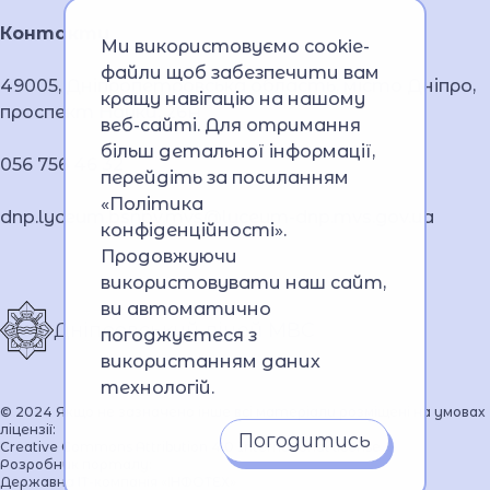
Контакти
Ми використовуємо cookie-
файли щоб забезпечити вам
49005, Дніпропетровська область, місто Дніпро,
кращу навігацію на нашому
проспект Науки, 26А
веб-сайті. Для отримання
більш детальної інформації,
056 756 46 32
перейдіть за посиланням
«Політика
dnp.lyceum.bsnpv.mvs@lyceum-dnp.mvs.gov.ua
конфіденційності»
.
Продовжуючи
використовувати наш сайт,
ви автоматично
Дніпровський ліцей МВС
погоджуєтеся з
використанням даних
технологій.
© 2024 Якщо не зазначено інше всі матеріали розміщені на умовах
ліцензії:
Погодитись
Creative Commons Attribution 4.0 International license
Розробник порталу:
Державна ІТ-компанія «ІНФОТЕХ»