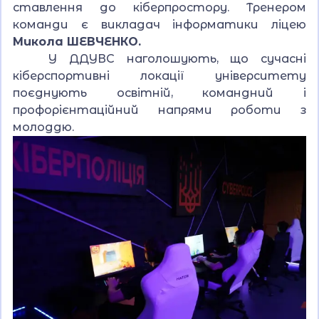
ставлення до кіберпростору. Тренером
команди є викладач інформатики ліцею
Микола ШЕВЧЕНКО.
У ДДУВС наголошують, що сучасні
кіберспортивні локації університету
поєднують освітній, командний і
профорієнтаційний напрями роботи з
молоддю.