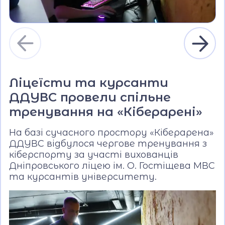
Ліцеїсти та курсанти
ДДУВС провели спільне
тренування на «Кіберарені»
На базі сучасного простору «Кіберарена»
ДДУВС відбулося чергове тренування з
кіберспорту за участі вихованців
Дніпровського ліцею ім. О. Гостіщева МВС
та курсантів університету.