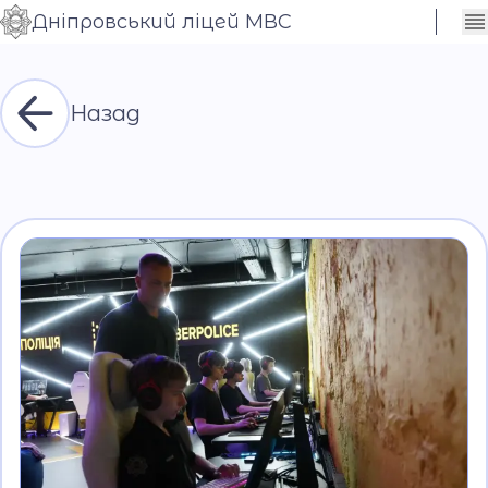
Дніпровський ліцей МВС
Сховати
Контраст
налаштування
Шрифт
Назад