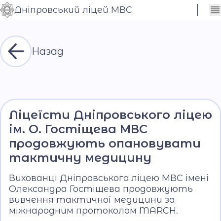
Дніпровський ліцей МВС
Сховати
Контраст
налаштування
Шрифт
Назад
Ліцеїсти Дніпровського ліцею
ім. О. Гостіщева МВС
продовжують опановувати
тактичну медицину
Вихованці Дніпровського ліцею МВС імені
Олександра Гостіщева продовжують
вивчення тактичної медицини за
міжнародним протоколом MARCH.