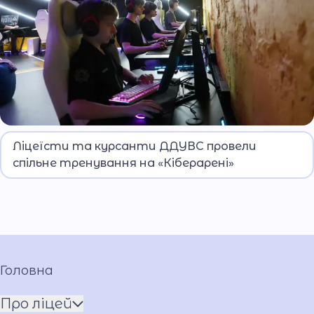
На базі сучасного простору «Кіберарена»
Ліцеїсти та курсанти ДДУВС провели
ДДУВС відбулося чергове тренування з
спільне тренування на «Кіберарені»
кіберспорту за участі вихованців
Дніпровського ліцею ім. О. Гостіщева МВС та
курсантів університету.
Головна
Про ліцей