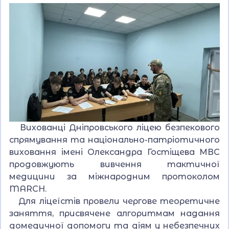
Вихованці Дніпровського ліцею безпекового
спрямування та національно-патріотичного
виховання імені Олександра Гостіщева МВС
продовжують вивчення тактичної
медицини за міжнародним протоколом
MARCH.
Для ліцеїстів провели чергове теоретичне
заняття, присвячене алгоритмам надання
домедичної допомоги та діям у небезпечних