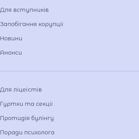
Ім'я ГЕРОЯ
Для вступників
Установчі документи
Мова освітнього процесу
Запобігання корупції
Матеріально-технічна база
Новини
Команда
Національно-патріотичне виховання
Анонси
Фото та відео галерея
Віртуальний тур
Відеопроект "Вихователі ліцею"
Відеопроєкт «Кирилиця»
Для ліцеїстів
Гуртки та секції
Протидія булінгу
Поради психолога