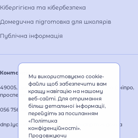
Кібергігієна та кібербезпека
Домедична підготовка для школярів
Публічна інформація
Контакти
Ми використовуємо cookie-
файли щоб забезпечити вам
49005, Дніпропетровська область, місто Дніпро,
кращу навігацію на нашому
проспект Науки, 26А
веб-сайті. Для отримання
більш детальної інформації,
056 756 46 32
перейдіть за посиланням
«Політика
dnp.lyceum.bsnpv.mvs@lyceum-dnp.mvs.gov.ua
конфіденційності»
.
Продовжуючи