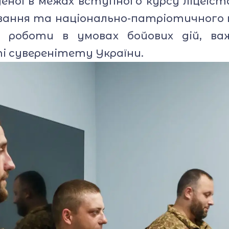
еної в межах вступного курсу ліцеїст
вання та національно-патріотичного в
ку роботи в умовах бойових дій, ва
ті суверенітету України.