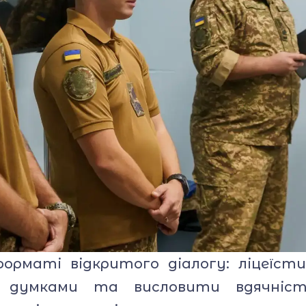
маті відкритого діалогу: ліцеїст
 думками та висловити вдячність