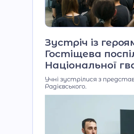
Зустріч із героя
Гостіщева посп
Національної гв
Учні зустрілися з представ
Радієвського.