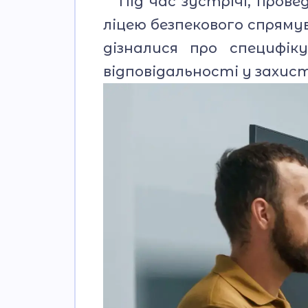
Під час зустрічі, провед
ліцею безпекового спряму
дізналися про специфі
відповідальності у захис