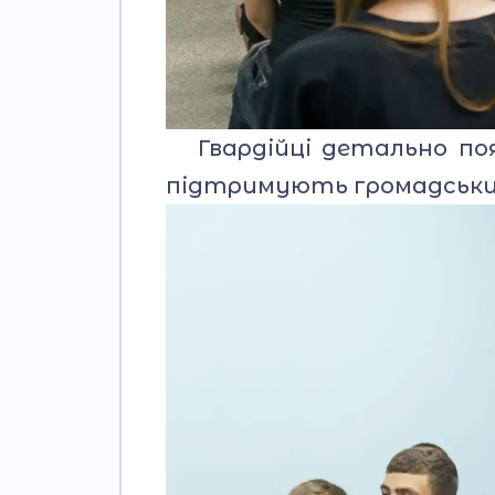
Гвардійці детально поя
підтримують громадський 