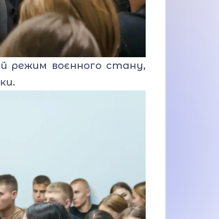
й режим воєнного стану,
ки.