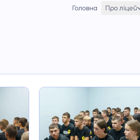
Головна
Про ліцей
Шрифт
Ім'я ГЕРОЯ
Установчі документи
Мова освітнього
процесу
Матеріально-технічн
база
Команда
Національно-
патріотичне
виховання