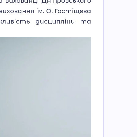
а вихованці Дніпровського
иховання ім. О. Гостіщева
жливість дисципліни та