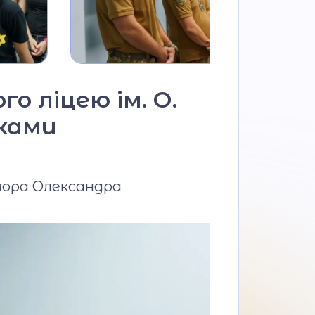
го ліцею ім. О.
иками
айора Олександра