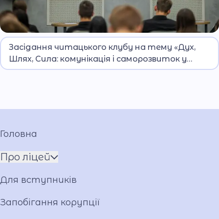
До заходу долучилися вихованці Дніпровського
Засідання читацького клубу на тему «Дух,
ліцею ім. О. Гостіщева
Шлях, Сила: комунікація і саморозвиток у
складні часи»
Головна
Про ліцей
Ім'я ГЕРОЯ
Для вступників
Установчі документи
Мова освітнього процесу
Запобігання корупції
Матеріально-технічна база