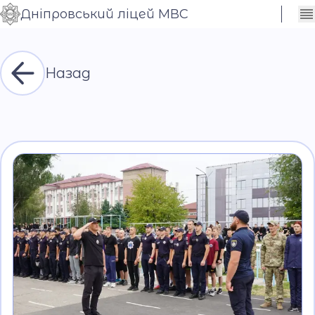
Дніпровський ліцей МВС
Сховати
Контраст
налаштування
Шрифт
Назад