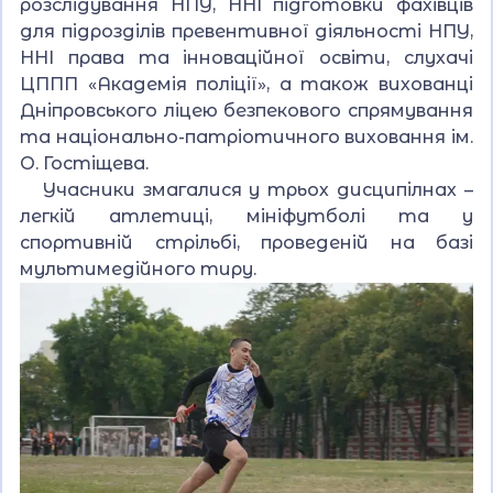
розслідування НПУ, ННІ підготовки фахівців
для підрозділів превентивної діяльності НПУ,
ННІ права та інноваційної освіти, слухачі
ЦППП «Академія поліції», а також вихованці
Дніпровського ліцею безпекового спрямування
та національно-патріотичного виховання ім.
О. Гостіщева.
Учасники змагалися у трьох дисципілнах –
легкій атлетиці, мініфутболі та у
спортивній стрільбі, проведеній на базі
мультимедійного тиру.