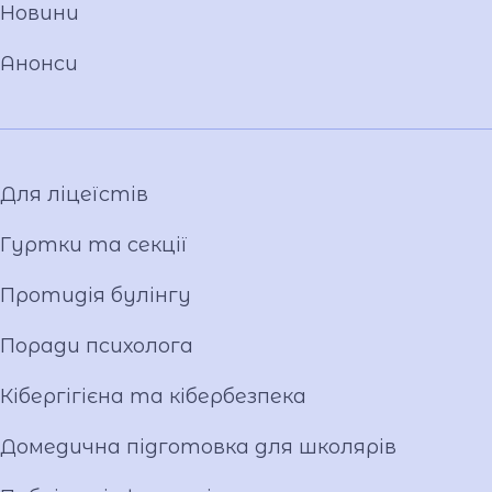
Новини
Команда
Національно-патріотичне виховання
Анонси
Фото та відео галерея
Віртуальний тур
Відеопроект "Вихователі ліцею"
Відеопроєкт «Кирилиця»
Для ліцеїстів
Гуртки та секції
Протидія булінгу
Поради психолога
Кібергігієна та кібербезпека
Домедична підготовка для школярів