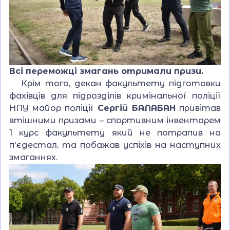
Всі переможці змагань отримали призи.
Крім того, декан факультету підготовки
фахівців для підрозділів кримінальної поліції
НПУ майор поліції
Сергій БАЛАБАН
привітав
втішними призами – спортивним інвентарем
1 курс факультету який не потрапив на
пʼєдестал, та побажав успіхів на наступних
змаганнях.