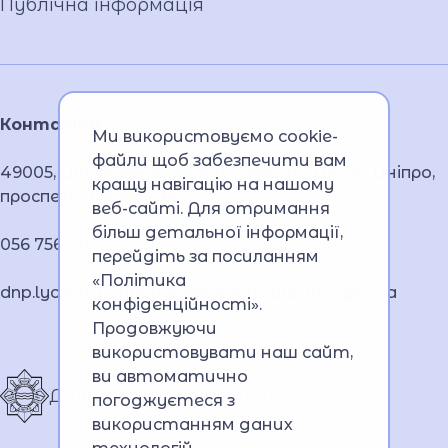
Публічна інформація
Контакти
Ми використовуємо cookie-
файли щоб забезпечити вам
49005, Дніпропетровська область, місто Дніпро,
кращу навігацію на нашому
проспект Науки, 26А
веб-сайті. Для отримання
більш детальної інформації,
056 756 46 32
перейдіть за посиланням
«Політика
dnp.lyceum.bsnpv.mvs@lyceum-dnp.mvs.gov.ua
конфіденційності»
.
Продовжуючи
використовувати наш сайт,
ви автоматично
Дніпровський ліцей МВС
погоджуєтеся з
використанням даних