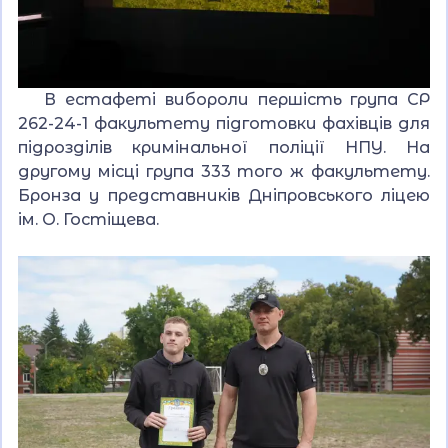
В естафеті вибороли першість група СР
262-24-1 факультету підготовки фахівців для
підрозділів кримінальної поліції НПУ. На
другому місці група 333 того ж факультету.
Бронза у представників Дніпровського ліцею
ім. О. Гостіщева.