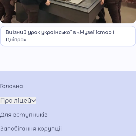
Урок з теми «Практична риторика» було
Виїзний урок української в «Музеї історії
проведено для учнів Дніпровського ліцею МВС.
Дніпра»
Головна
Про ліцей
Ім'я ГЕРОЯ
Для вступників
Установчі документи
Мова освітнього процесу
Запобігання корупції
Матеріально-технічна база