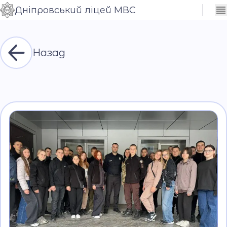
Дніпровський ліцей МВС
Сховати
Контраст
налаштування
Шрифт
Назад