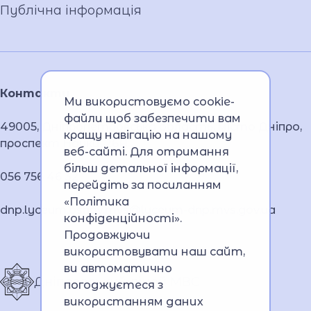
Публічна інформація
Контакти
Ми використовуємо cookie-
файли щоб забезпечити вам
49005, Дніпропетровська область, місто Дніпро,
кращу навігацію на нашому
проспект Науки, 26А
веб-сайті. Для отримання
більш детальної інформації,
056 756 46 32
перейдіть за посиланням
«Політика
dnp.lyceum.bsnpv.mvs@lyceum-dnp.mvs.gov.ua
конфіденційності»
.
Продовжуючи
використовувати наш сайт,
ви автоматично
Дніпровський ліцей МВС
погоджуєтеся з
використанням даних