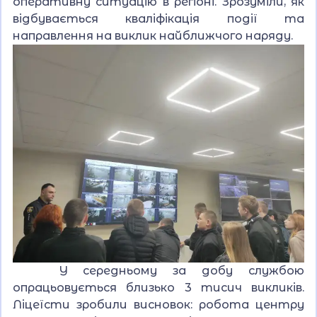
оперативну ситуацію в регіоні. Зрозуміли, як
відбувається кваліфікація події та
направлення на виклик найближчого наряду.
У середньому за добу службою
опрацьовується близько 3 тисич викликів.
Ліцеїсти зробили висновок: робота центру