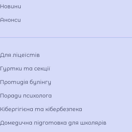
Новини
Команда
Національно-патріотичне виховання
Анонси
Фото та відео галерея
Віртуальний тур
Відеопроект "Вихователі ліцею"
Відеопроєкт «Кирилиця»
Для ліцеїстів
Гуртки та секції
Протидія булінгу
Поради психолога
Кібергігієна та кібербезпека
Домедична підготовка для школярів