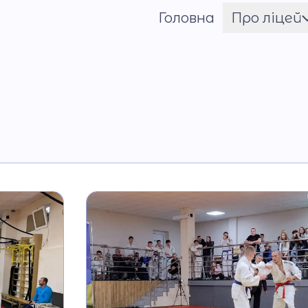
Головна
Про ліцей
Шрифт
Ім'я ГЕРОЯ
Установчі документи
Мова освітнього
процесу
Матеріально-технічн
база
Команда
Національно-
патріотичне
виховання