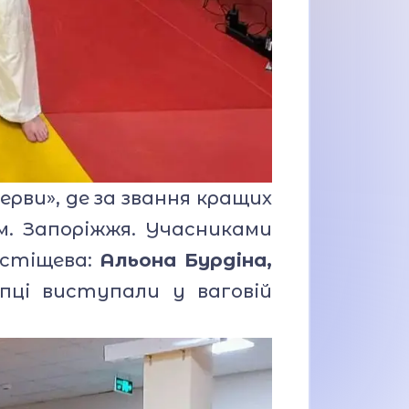
ерви», де за звання кращих
м. Запоріжжя. Учасниками
остіщева:
Альона Бурдіна,
опці виступали у ваговій