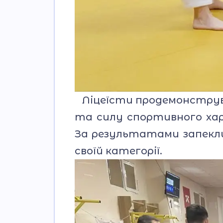
Ліцеїсти продемонструва
та силу спортивного хар
За результатами запекл
своїй категорії.