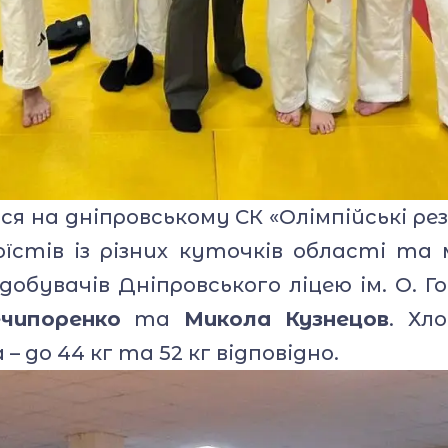
 на дніпровському СК «Олімпійські рез
оїстів із різних куточків області та 
обувачів Дніпровського ліцею ім. О. Г
чипоренко
та
Микола Кузнецов
. Хл
 – до 44 кг та 52 кг відповідно.