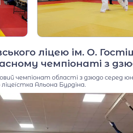
Фото та відео галерея
Віртуальний тур
Відеопроект
"Вихователі ліцею"
ського ліцею ім. О. Гост
Відеопроєкт
«Кирилиця»
асному чемпіонаті з дз
овий чемпіонат області з дзюдо серед юна
 ліцеїстка Альона Бурдіна.