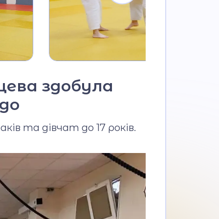
іщева здобула
юдо
ків та дівчат до 17 років.