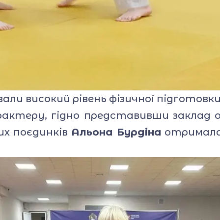
ли високий рівень фізичної підготовки
актеру, гідно представивши заклад ос
их поєдинків
Альона Бурдіна
отримала 