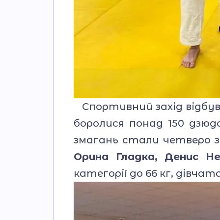
Спортивний захід відбувся
боролися понад 150 дзюд
змагань стали четверо зд
Орина Гладка, Денис Не
категорії до 66 кг, дівчата