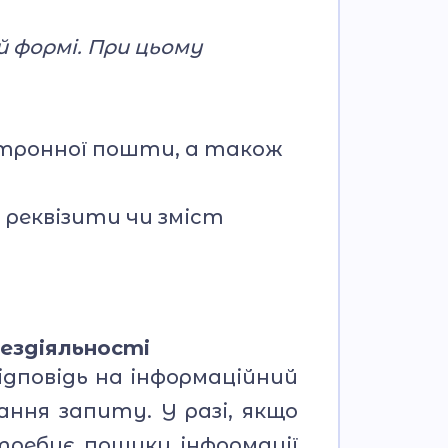
й формі. При цьому
ктронної пошти, а також
 реквізити чи зміст
бездіяльності
відповідь на інформаційний
ння запиту. У разі, якщо
требує пошуку інформації