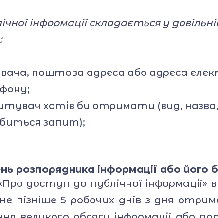
Фото та відео галерея
ної інформації складається у довільні
Віртуальний тур
:
Відеопроект
"Вихователі ліцею"
увача, поштова адреса або адреса еле
Відеопроєкт
фону;
«Кирилиця»
питувач хотів би отримати (вид, назва,
обиться запит);
нь розпорядника інформації або його 
«Про доступ до публічної інформації» 
е пізніше 5 робочих днів з дня отрима
я великого обсягу інформації або по