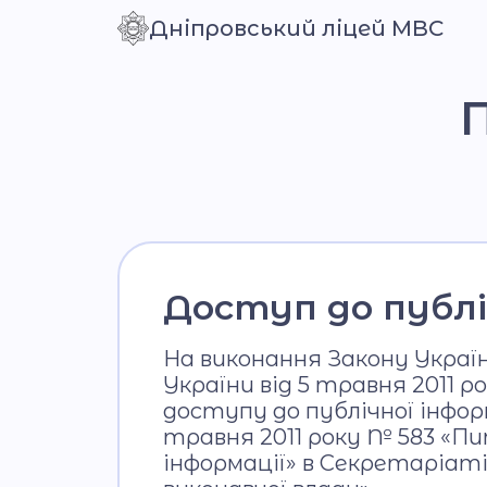
Дніпровський ліцей МВС
Контраст
Доступ до публі
На виконання Закону Украї
України від 5 травня 2011 
доступу до публічної інфор
травня 2011 року № 583 «П
інформації» в Секретаріат