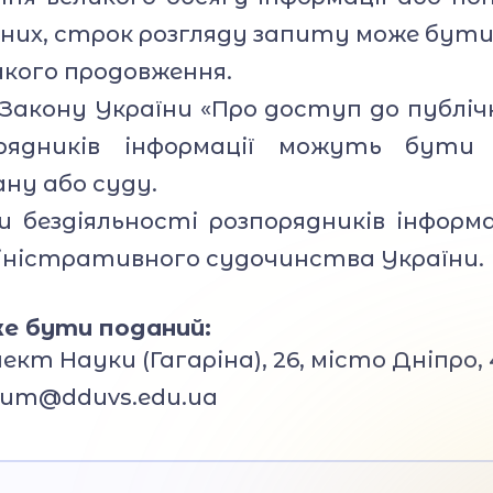
даних, строк розгляду запиту може бути
кого продовження.
акону України «Про доступ до публічно
орядників інформації можуть бути 
ну або суду.
и бездіяльності розпорядників інформ
міністративного судочинства України.
е бути поданий:
кт Науки (Гагаріна), 26, місто Дніпро, 
eum@dduvs.edu.ua