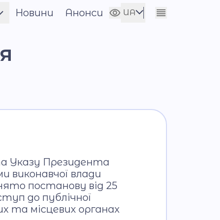
Новини
Анонси
UA
Сховати налаштування
EN
я
а
 та Указу Президента
ми виконавчої влади
нято постанову від 25
ступ до публічної
их та місцевих органах