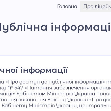
Головна
Про ліцей
Шрифт
Ім'я ГЕРОЯ
Публічна інформаці
Установчі документи
Мова освітнього
процесу
Матеріально-технічн
база
чної інформації
Команда
ни «Про доступ до публічної інформації»
року № 547 «Питання забезпечення органа
Національно-
мації» Кабінетом Міністрів України прий
патріотичне
итання виконання Закону України «Про до
виховання
і Кабінету Міністрів України, центральн