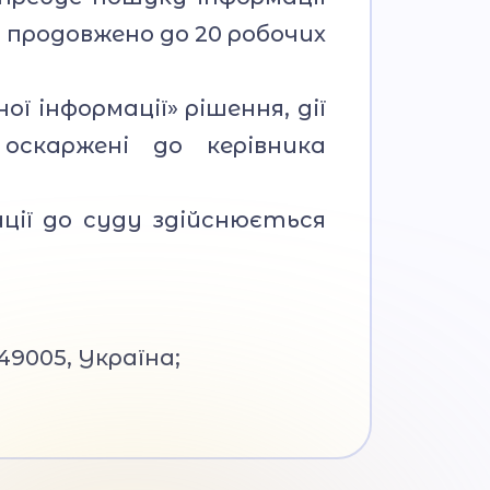
 продовжено до 20 робочих
ї інформації» рішення, дії
оскаржені до керівника
ації до суду здійснюється
49005, Україна;