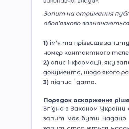
виконавчої влади».
Запит на отримання публіч
обов’язково зазначаються
1)
ім’я та прізвище запит
номер контактного теле
2)
опис інформації, яку за
документа, щодо якого р
3)
підпис і дата.
Порядок оскарження ріше
Згідно з Законом України 
запит має бути надано н
запит стосується наданн