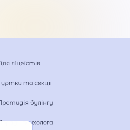
Для ліцеїстів
Гуртки та секції
Протидія булінгу
Поради психолога