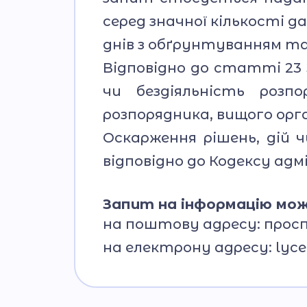
серед значної кількості 
днів з обґрунтуванням та
Відповідно до статті 23 З
чи бездіяльність розп
розпорядника, вищого орга
Оскарження рішень, дій ч
відповідно до Кодексу ад
Запит на інформацію мож
на поштову адресу: проспе
на електрону адресу:
lyc