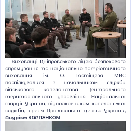
Вихованці Дніпровського ліцею безпекового
спрямування та національно-патріотичного
виховання ім. О. Гостіщева МВС
поспілкувалися з начальником служби
військового капеланства Центрального
територіального управління Національної
гвардії України, підполковником капеланської
служби, ієреєм Православної церкви України
,
Андрієм КАРПЕНКОМ
.