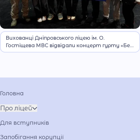
Захід проведено за підтримки керівництва
Вихованці Дніпровського ліцею ім. О.
закладу освіти.
Гостіщева МВС відвідали концерт гурту «Без
обмежень»
Головна
Про ліцей
Ім'я ГЕРОЯ
Для вступників
Установчі документи
Мова освітнього процесу
Запобігання корупції