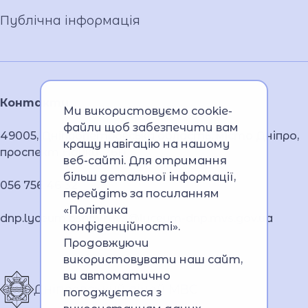
Публічна інформація
Контакти
Ми використовуємо cookie-
файли щоб забезпечити вам
49005, Дніпропетровська область, місто Дніпро,
кращу навігацію на нашому
проспект Науки, 26А
веб-сайті. Для отримання
більш детальної інформації,
056 756 46 32
перейдіть за посиланням
«Політика
dnp.lyceum.bsnpv.mvs@lyceum-dnp.mvs.gov.ua
конфіденційності»
.
Продовжуючи
використовувати наш сайт,
ви автоматично
Дніпровський ліцей МВС
погоджуєтеся з