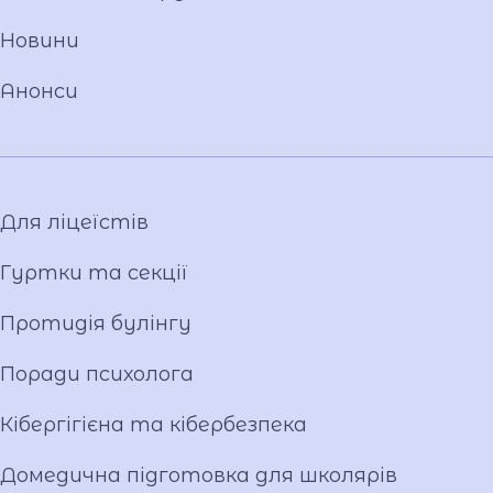
Матеріально-технічна база
Новини
Команда
Національно-патріотичне виховання
Анонси
Фото та відео галерея
Віртуальний тур
Відеопроект "Вихователі ліцею"
Відеопроєкт «Кирилиця»
Для ліцеїстів
Гуртки та секції
Протидія булінгу
Поради психолога
Кібергігієна та кібербезпека
Домедична підготовка для школярів