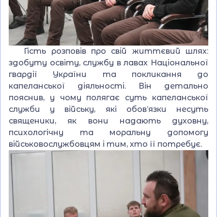
Гість розповів про свій життєвий шлях:
здобуту освіту, службу в лавах Національної
гвардії України та покликання до
капеланської діяльності. Він детально
пояснив, у чому полягає суть капеланської
служби у війську, які обов’язки несуть
священики, як вони надають духовну,
психологічну та моральну допомогу
військовослужбовцям і тим, хто її потребує.