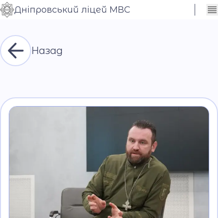
Дніпровський ліцей МВС
Сховати
Контраст
налаштування
Шрифт
Назад