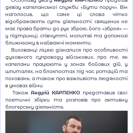
Особливу увагу
Андрій КАРПЕНКО
приділив
девізу капеланської служби «Бути поруч». Він
наголосив, що саме ці слова чітко
відображають суть діяльності: священик не
має права брати до рук зброю, його «зброя» —
у підтримці, співчутті, молитві та допомозі
ближньому в найважчі моменти.
Вихованці ліцею дізналися про особливості
духовного супроводу військових, про те, як
капелани працюють у зонах бойових дій, у
шпиталях, на блокпостах під час ротацій та
поховань, а також про важливість людяності
в умовах війни.
Також
Андрій КАРПЕНКО
представив свої
поетичні збірки та розповів про активну
блогерську діяльність.