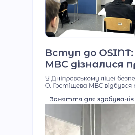
Вступ до OSINT: 
МВС дізналися п
У Дніпровському ліцеї без
О. Гостіщева МВС відбувся
Заняття для здобувачів