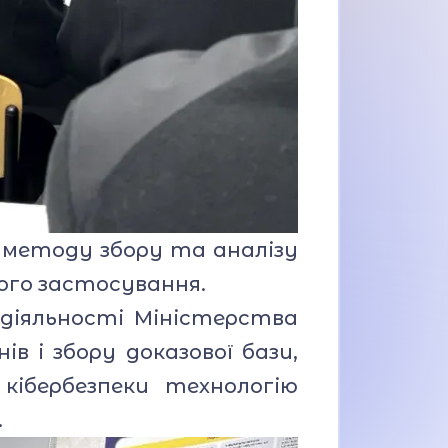
 методу збору та аналізу
його застосування.
діяльності Міністерства
ів і збору доказової бази,
кібербезпеки технологію
.