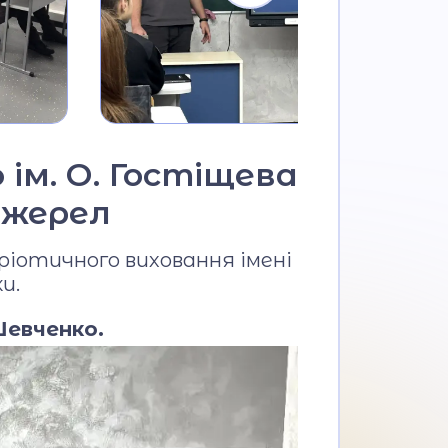
 ім. О. Гостіщева
джерел
ріотичного виховання імені
и.
евченко.