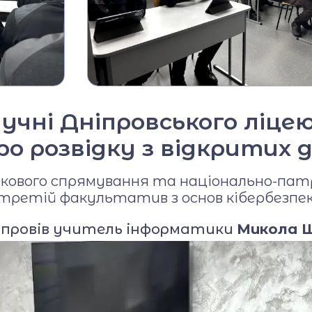
Фото та відео галерея
Віртуальний тур
Відеопроект
"Вихователі ліцею"
учні Дніпровського ліцею
Відеопроєкт
«Кирилиця»
ро розвідку з відкритих 
пекового спрямування та національно-пат
 третій факультатив з основ кібербезпек
 провів учитель інформатики
Микола Ш