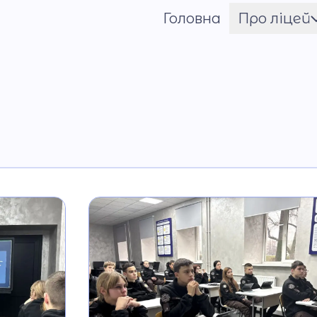
Головна
Про ліцей
Шрифт
Ім'я ГЕРОЯ
Установчі документи
Мова освітнього
процесу
Матеріально-технічн
база
Команда
Національно-
патріотичне
виховання