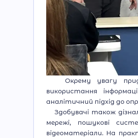
Окрему увагу приділе
використання інформац
аналітичний підхід до о
Здобувачі також дізнал
мережі, пошукові сист
відеоматеріали. На прак