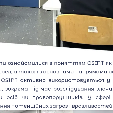
и ознайомилися з поняттям OSINT як
жерел, а також з основними напрямами 
OSINT активно використовується у 
 зокрема під час розслідування злочин
и осіб чи правопорушників. У сфері 
ня потенційних загроз і вразливостей