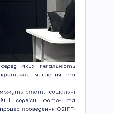
еред яких легальність
, критичне мислення та
 можуть стати соціальні
ічні сервіси, фото- та
процес проведення OSINT-