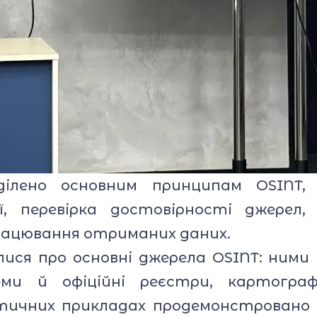
но основним принципам OSINT, с
ії, перевірка достовірності джерел
працювання отриманих даних.
ися про основні джерела OSINT: ними
еми й офіційні реєстри, картограф
тичних прикладах продемонстровано 