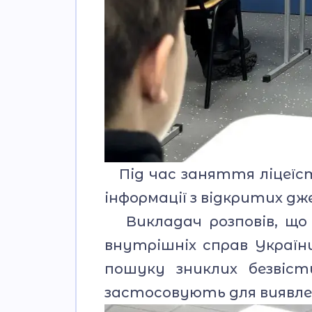
Під час заняття ліцеїст
інформації з відкритих д
Викладач розповів, що 
внутрішніх справ України,
пошуку зниклих безвіст
застосовують для виявлен