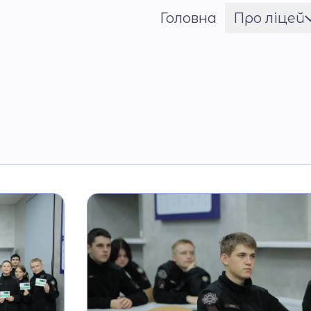
Головна
Про ліцей
Шрифт
Ім'я ГЕРОЯ
Установчі документи
Мова освітнього
процесу
Матеріально-технічн
база
Команда
Національно-
патріотичне
виховання