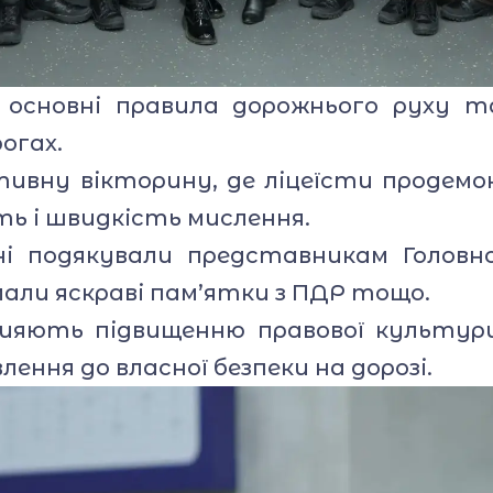
сновні правила дорожнього руху та
огах.
ивну вікторину, де ліцеїсти продемо
ть і швидкість мислення.
 подякували представникам Головно
али яскраві пам’ятки з ПДР тощо.
рияють підвищенню правової культур
лення до власної безпеки на дорозі.