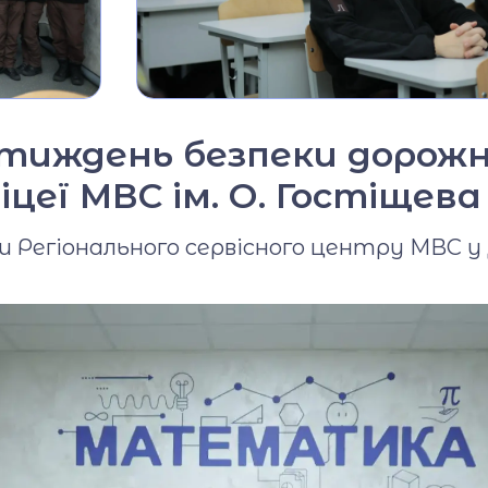
Фото та відео галерея
Віртуальний тур
Відеопроект
"Вихователі ліцею"
тиждень безпеки дорожн
цеї МВС ім. О. Гостіщева
Відеопроєкт
«Кирилиця»
и Регіонального сервісного центру МВС 