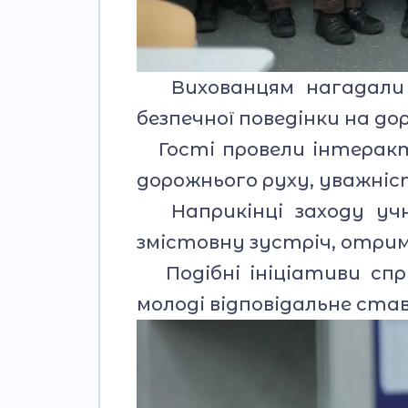
Вихованцям нагадали о
безпечної поведінки на дор
Гості провели інтеракт
дорожнього руху, уважніс
Наприкінці заходу учні
змістовну зустріч, отрим
Подібні ініціативи сп
молоді відповідальне став