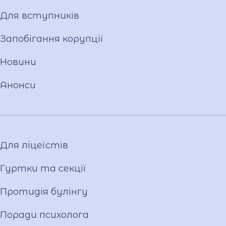
Ім'я ГЕРОЯ
Для вступників
Установчі документи
Мова освітнього процесу
Запобігання корупції
Матеріально-технічна база
Новини
Команда
Національно-патріотичне виховання
Анонси
Фото та відео галерея
Віртуальний тур
Відеопроект "Вихователі ліцею"
Відеопроєкт «Кирилиця»
Для ліцеїстів
Гуртки та секції
Протидія булінгу
Поради психолога