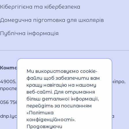
Кібергігієна та кібербезпека
Домедична підготовка для школярів
Публічна інформація
Контакти
Ми використовуємо cookie-
файли щоб забезпечити вам
49005, Дніпропетровська область, місто Дніпро,
кращу навігацію на нашому
проспект Науки, 26А
веб-сайті. Для отримання
більш детальної інформації,
056 756 46 32
перейдіть за посиланням
«Політика
dnp.lyceum.bsnpv.mvs@lyceum-dnp.mvs.gov.ua
конфіденційності»
.
Продовжуючи