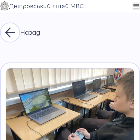
Дніпровський ліцей МВС
Сховати
Контраст
налаштування
Шрифт
Назад