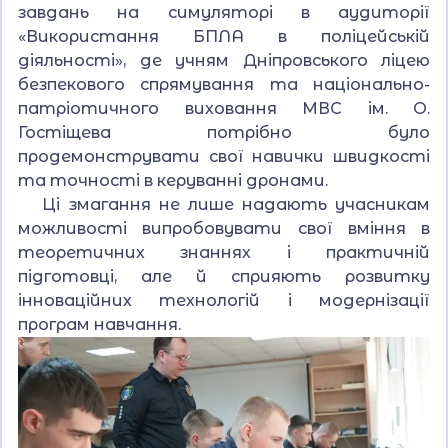
завдань на симуляторі в аудиторії
«Використання БПЛА в поліцейській
діяльності», де учням Дніпровського ліцею
безпекового спрямування та національно-
патріотичного виховання МВС ім. О.
Гостіщева потрібно було
продемонструвати свої навички швидкості
та точності в керуванні дронами.
Ці змагання не лише надають учасникам
можливості випробовувати свої вміння в
теоретичних знаннях і практичній
підготовці, але й сприяють розвитку
інноваційних технологій і модернізації
програм навчання.