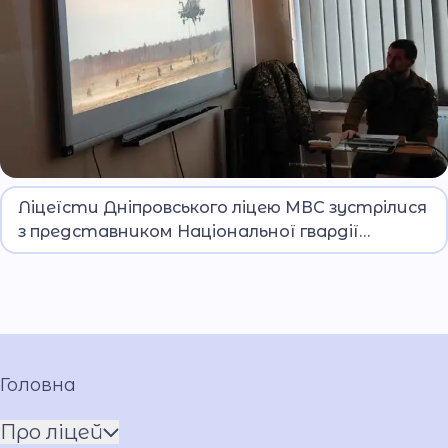
Відбулася зустріч ліцеїстів із підполковником
Ліцеїсти Дніпровського ліцею МВС зустрілися
Володимиром Захарченком, представником
з представником Національної гвардії
Центрального територіального управління
України
НГУ.
Головна
Про ліцей