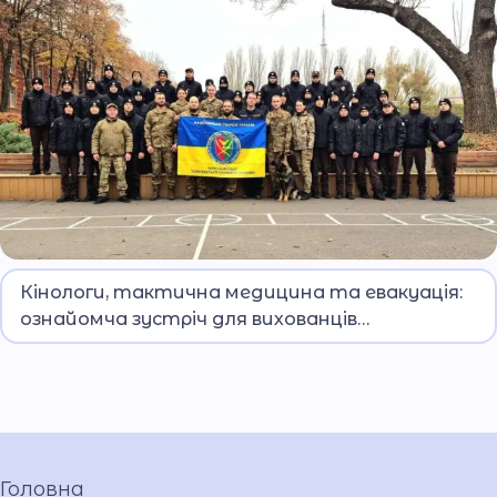
Під час візиту гвардійці поділилися з
Кінологи, тактична медицина та евакуація:
ліцеїстами особливостями служби,
ознайомча зустріч для вихованців
презентували зразки спорядження та провели
Дніпровського ліцею МВС ім. О. Гостіщева
практичне заняття з тактичної медицини.
Головна