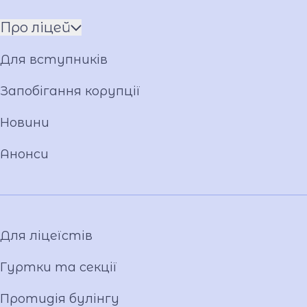
Про ліцей
Ім'я ГЕРОЯ
Для вступників
Установчі документи
Мова освітнього процесу
Запобігання корупції
Матеріально-технічна база
Новини
Команда
Національно-патріотичне виховання
Анонси
Фото та відео галерея
Віртуальний тур
Відеопроект "Вихователі ліцею"
Відеопроєкт «Кирилиця»
Для ліцеїстів
Гуртки та секції
Протидія булінгу