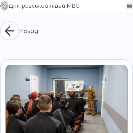
Дніпровський ліцей МВС
Сховати
Контраст
налаштування
Шрифт
Назад