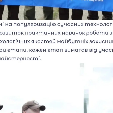
 на популяризацію сучасних технологій
 розвиток практичних навичок роботи з
ологічних якостей майбутніх захисник
 етапи, кожен етап вимагав від учасн
майстерності.