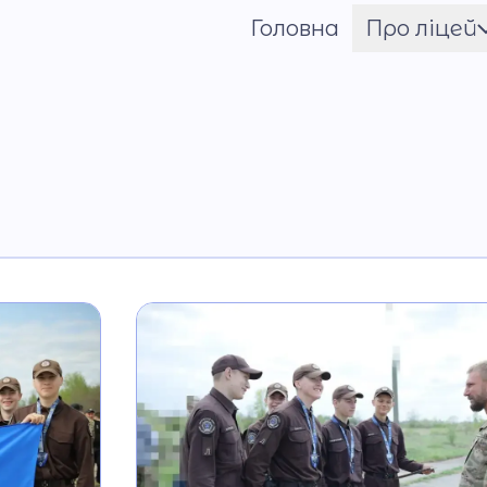
Головна
Про ліцей
Шрифт
Ім'я ГЕРОЯ
Установчі документи
Мова освітнього
процесу
Матеріально-технічн
база
Команда
Національно-
патріотичне
виховання