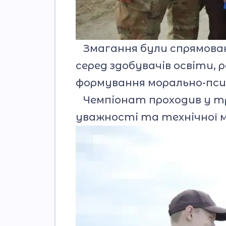
Змагання були спрямовані
серед здобувачів освіти,
формування морально-псих
Чемпіонат проходив у три
уважності та технічної 