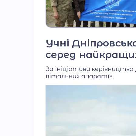
Учні Дніпровськ
серед найкращи
За ініціативи керівництва
літальних апаратів.