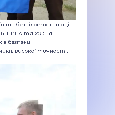
 та безпілотної авіації
 БПЛА, а також на
ів безпеки.
иків високої точності,