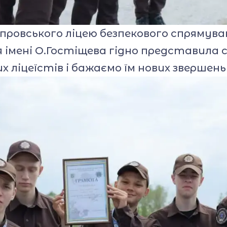
провського ліцею безпекового спрямува
мені О.Гостіщева гідно представила св
х ліцеїстів і бажаємо їм нових звершен