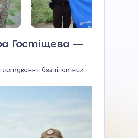
дра Гостіщева —
 пілотування безпілотних