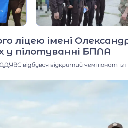
Фото та відео галерея
Віртуальний тур
Відеопроект
"Вихователі ліцею"
ого ліцею імені Олексан
х у пілотуванні БПЛА
Відеопроєкт
«Кирилиця»
 ДДУВС відбувся відкритий чемпіонат із