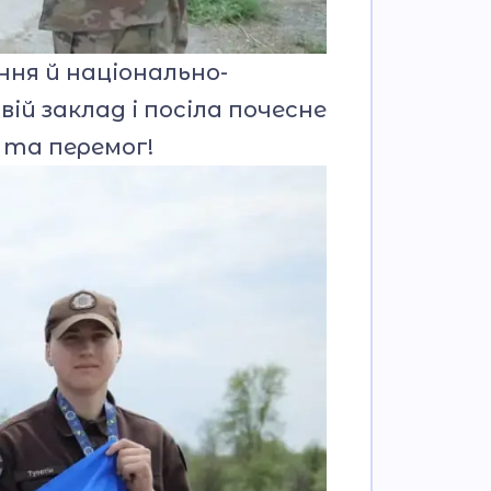
ння й національно-
ій заклад і посіла почесне
ь та перемог!