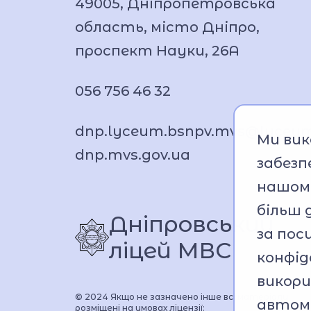
49005, Дніпропетровська
спілкування в укритті.
область, місто Дніпро,
проспект Науки, 26А
056 756 46 32
dnp.lyceum.bsnpv.mvs@lyceu
Ми вик
dnp.mvs.gov.ua
забезп
нашому
більш 
Дніпровський 
за по
ліцей МВС
конфід
викор
© 2024 Якщо не зазначено інше всі матеріали
автом
розміщені на умовах ліцензії: