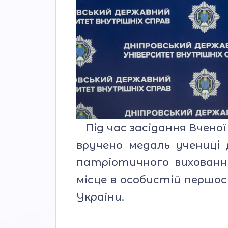
Під час засідання Вчено
вручено медаль учениці 
патріотичного вихованн
місце в особистій першос
України.