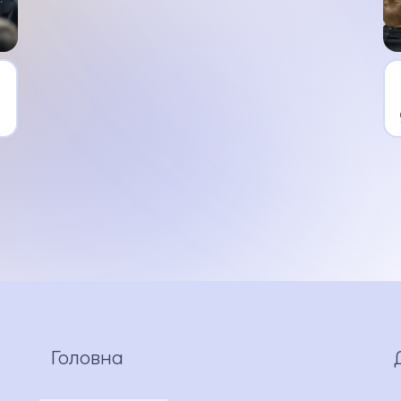
а
о
Головна