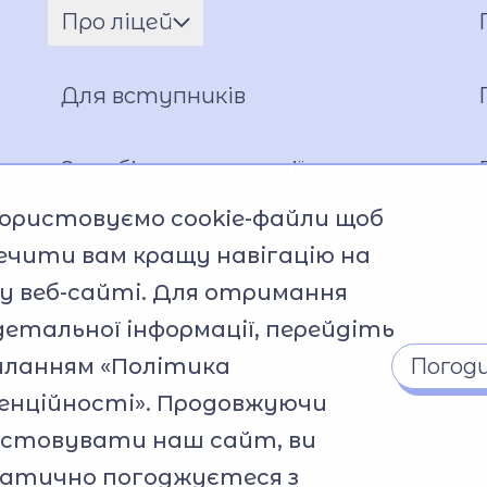
Про ліцей
Ім'я ГЕРОЯ
Установчі документи
Для вступників
Мова освітнього процесу
Матеріально-технічна база
Запобігання корупції
Команда
m-
ористовуємо cookie-файли щоб
Національно-патріотичне
Новини
ечити вам кращу навігацію на
виховання
 веб-сайті. Для отримання
Фото та відео галерея
Анонси
Віртуальний тур
детальної інформації, перейдіть
Відеопроект "Вихователі
силанням
«Політика
Погод
ліцею"
енційності»
. Продовжуючи
Відеопроєкт «Кирилиця»
истовувати наш сайт, ви
атично погоджуєтеся з