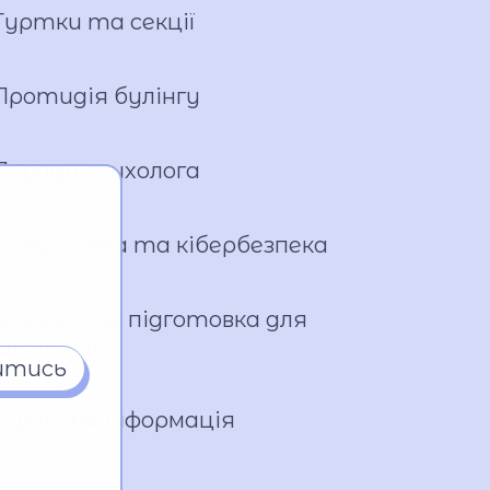
Гуртки та секції
Протидія булінгу
Поради психолога
Кібергігієна та кібербезпека
Домедична підготовка для
школярів
итись
Публічна інформація