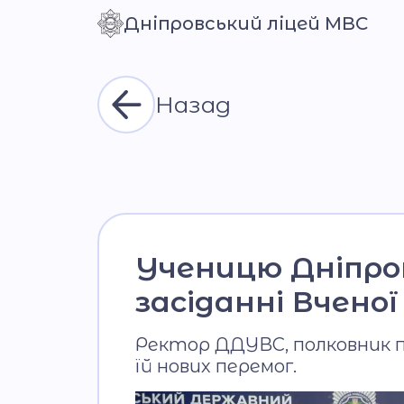
Дніпровський ліцей МВС
Контраст
Назад
Ученицю Дніпров
засіданні Вчено
Ректор ДДУВС, полковник п
їй нових перемог.