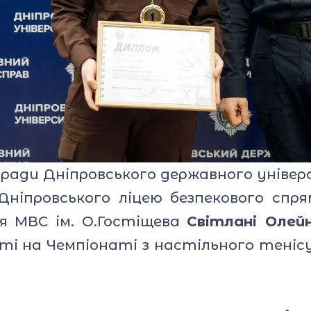
ї ради Дніпровського державного уніве
Дніпровського ліцею безпекового спр
я МВС ім. О.Гостіщева
Світлані Олейн
ті на Чемпіонаті з настільного тенісу 