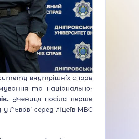
рситету внутрішніх справ
ямування та національно-
ік.
Учениця посіла перше
у Львові серед ліцеїв МВС