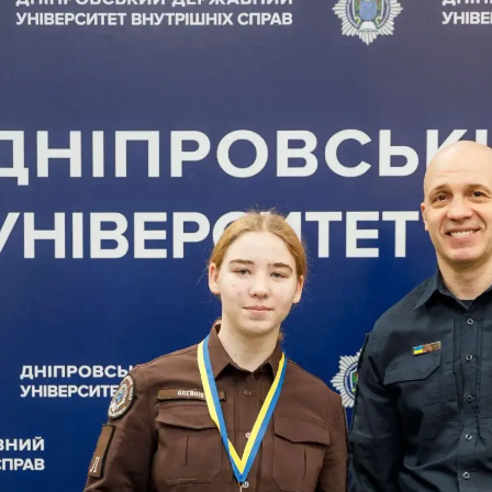
Фото та відео галерея
Віртуальний тур
Відеопроект
"Вихователі ліцею"
Відеопроєкт
«Кирилиця»