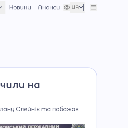
Новини
Анонси
UA
Сховати налаштування
EN
а
ачили на
тлану Олейнік та побажав