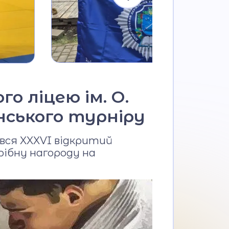
о ліцею ім. О.
нського турніру
ився XXXVI відкритий
рібну нагороду на