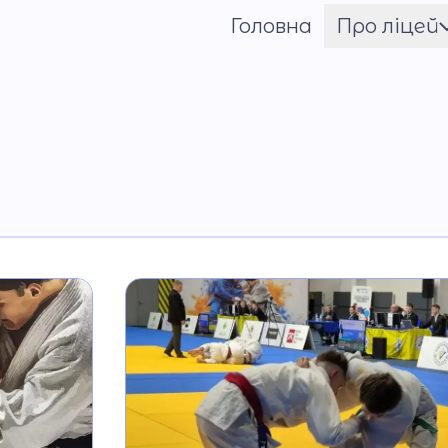
Головна
Про ліцей
Шрифт
Ім'я ГЕРОЯ
Установчі документи
Мова освітнього
процесу
Матеріально-технічн
база
Команда
Національно-
патріотичне
виховання