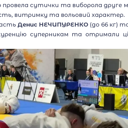
 провела сутички та виборола друге міс
ість, витримку та вольовий характер.
часть
Денис НЕЧИПУРЕНКО
(до 66 кг) т
онкуренцію суперникам та отримали ц