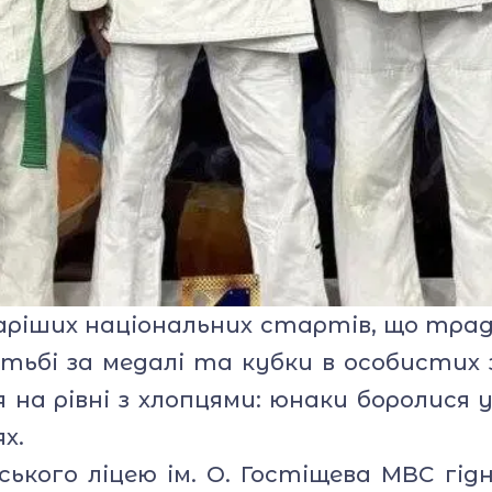
аріших національних стартів, що тради
отьбі за медалі та кубки в особистих 
 на рівні з хлопцями: юнаки боролися 
х.
кого ліцею ім. О. Гостіщева МВС гід