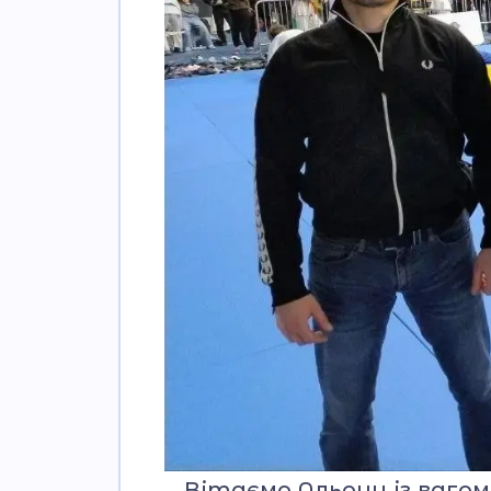
Вітаємо Альону із вагом