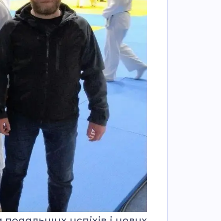
одальших успіхів і нових