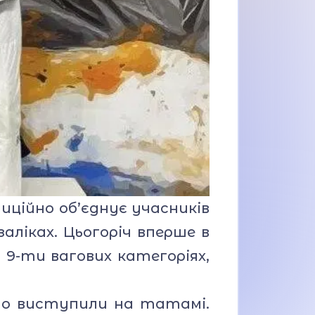
ційно об’єднує учасників
заліках. Цьогоріч вперше в
у 9-ти вагових категоріях,
но виступили на татамі.