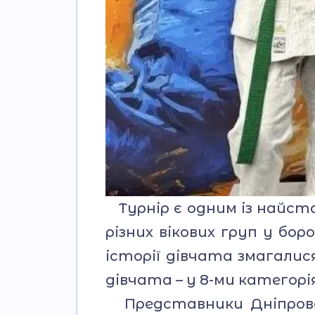
Турнір є одним із найст
різних вікових груп у бор
історії дівчата змагалися
дівчата – у 8-ми категорія
Представники Дніпровсь