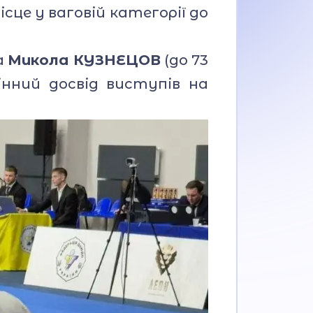
це у ваговій категорії до
а
Микола КУЗНЕЦОВ
(до 73
інний досвід виступів на