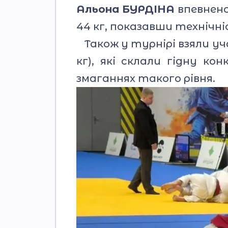
Альона БУРДІНА
впевнено
44 кг, показавши технічн
Також у турнірі взяли у
кг), які склали гідну к
змаганнях такого рівня.