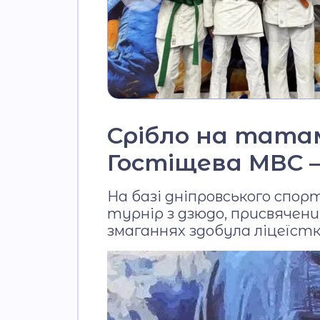
Срібло на татамі
Гостіщева МВС –
На базі дніпровського спор
турнір з дзюдо, присвячен
змаганнях здобула ліцеїст