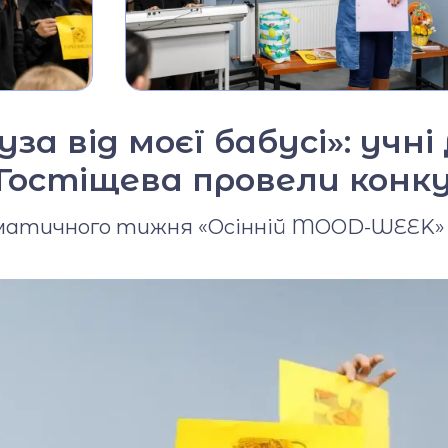
Фото та відео галерея
Віртуальний тур
Відеопроект
"Вихователі ліцею"
за від моєї бабусі»: учні
. Гостіщева провели конк
Відеопроєкт
«Кирилиця»
тематичного тижня «Осінній MOOD-WEEK» 