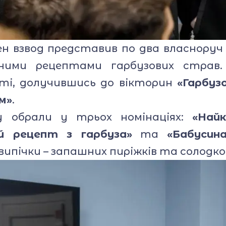
 взвод представив по два власноруч 
йними рецептами гарбузових страв.
сті, долучившись до вікторин
«Гарбузо
м»
.
обрали у трьох номінаціях:
«Най
й рецепт з гарбуза»
та
«Бабусин
ипічки – запашних пиріжків та солодко