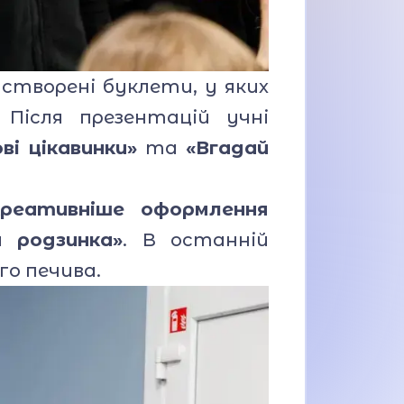
створені буклети, у яких
 Після презентацій учні
ві цікавинки»
та
«Вгадай
креативніше оформлення
а родзинка»
. В останній
го печива.