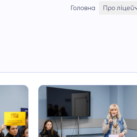
Головна
Про ліцей
Шрифт
Ім'я ГЕРОЯ
Установчі документи
Мова освітнього
процесу
Матеріально-технічн
база
Команда
Національно-
патріотичне
виховання