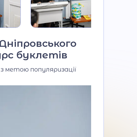
 Дніпровського
урс буклетів
з метою популяризації