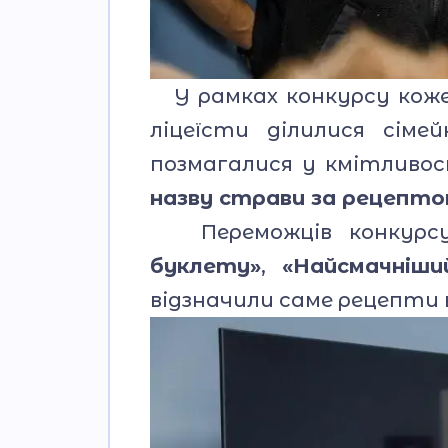
У рамках конкурсу кожен
ліцеїсти ділилися сіме
позмагалися у кмітливо
назву страви за рецепто
Переможців конкурсу 
буклету»
,
«Найсмачніши
відзначили саме рецепти в