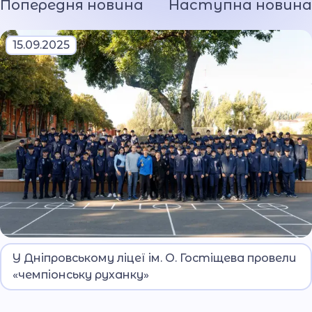
Попередня новина
Наступна новина
15.09.2025
У межах заходу учні Дніпровського ліцею ім. О.
У Дніпровському ліцеї ім. О. Гостіщева провели
Гостіщева виконали комплекс вправ під
«чемпіонську руханку»
керівництвом професійних спортсменів.