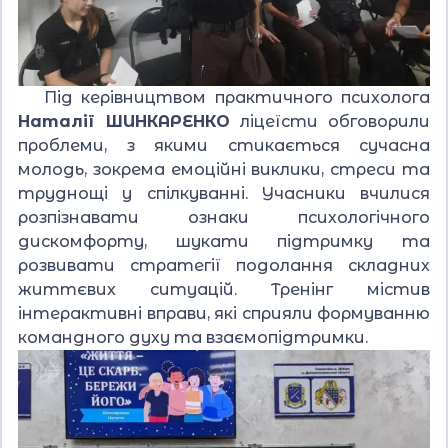
Під керівництвом практичного психолога
Наталії ШИНКАРЕНКО
ліцеїсти обговорили
проблеми, з якими стикається сучасна
молодь, зокрема емоційні виклики, стреси та
труднощі у спілкуванні. Учасники вчилися
розпізнавати ознаки психологічного
дискомфорту, шукати підтримку та
розвивати стратегії подолання складних
життєвих ситуацій. Тренінг містив
інтерактивні вправи, які сприяли формуванню
командного духу та взаємопідтримки.