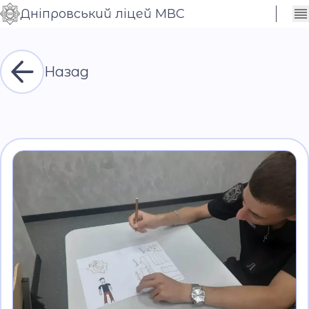
Дніпровський ліцей МВС
Сховати
Контраст
налаштування
Шрифт
Назад