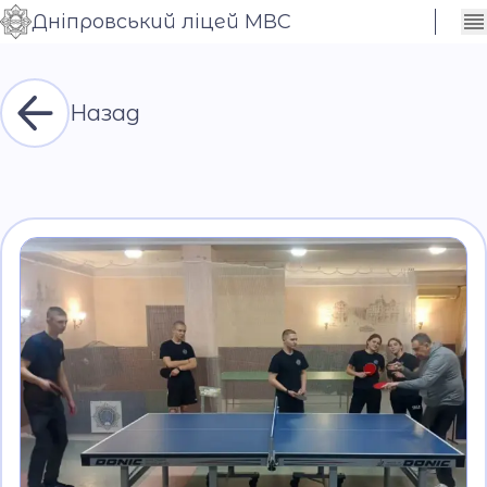
Дніпровський ліцей МВС
Сховати
Контраст
налаштування
Шрифт
Назад