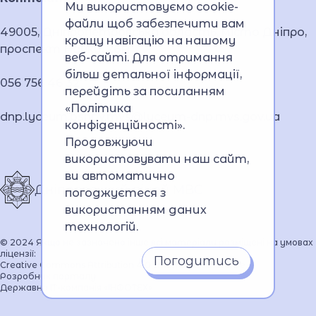
Ми використовуємо cookie-
файли щоб забезпечити вам
49005, Дніпропетровська область, місто Дніпро,
кращу навігацію на нашому
проспект Науки, 26А
веб-сайті. Для отримання
більш детальної інформації,
056 756 46 32
перейдіть за посиланням
«Політика
dnp.lyceum.bsnpv.mvs@lyceum-dnp.mvs.gov.ua
конфіденційності»
.
Продовжуючи
використовувати наш сайт,
ви автоматично
Дніпровський ліцей МВС
погоджуєтеся з
використанням даних
технологій.
© 2024 Якщо не зазначено інше всі матеріали розміщені на умовах
ліцензії:
Погодитись
Creative Commons Attribution 4.0 International license
Розробник порталу:
Державна ІТ-компанія «ІНФОТЕХ»