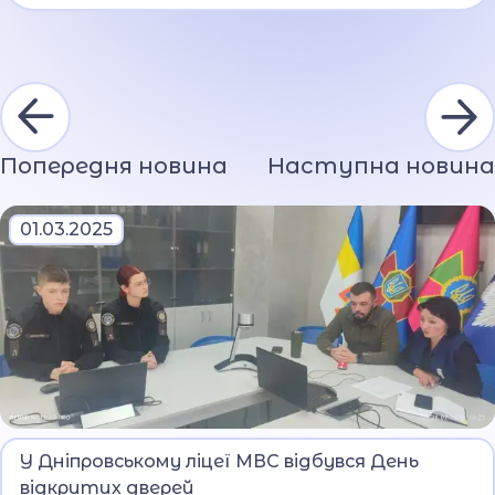
Попередня новина
Наступна новина
01.03.2025
Профорієнтаційний захід у Дніпровському
У Дніпровському ліцеї МВС відбувся День
ліцеї безпекового спрямування та
відкритих дверей