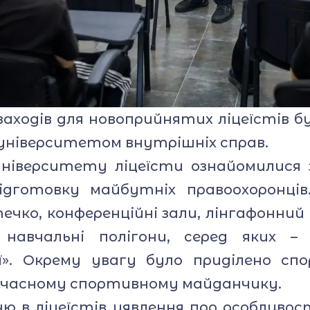
ходів для новоприйнятих ліцеїстів бул
університетом внутрішніх справ.
ніверситету ліцеїсти ознайомилися 
підготовку майбутніх правоохоронці
чко, конференційні зали, лінгафонний
навчальні полігони, серед яких – 
ї». Окрему увагу було приділено сп
учасному спортивному майданчику.
 в ліцеїстів уявлення про особливост