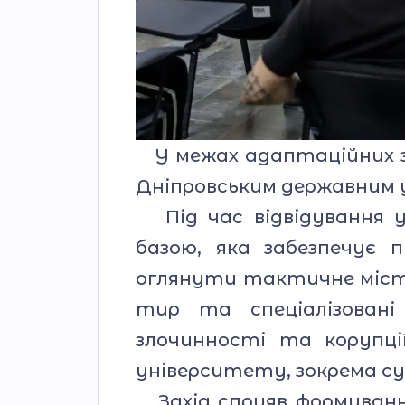
У межах адаптаційних за
Дніпровським державним 
Під час відвідування у
базою, яка забезпечує 
оглянути тактичне місте
тир та спеціалізовані 
злочинності та корупці
університету, зокрема с
Захід сприяв формуванню