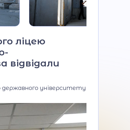
ого ліцею
о-
а відвідали
о державного університету