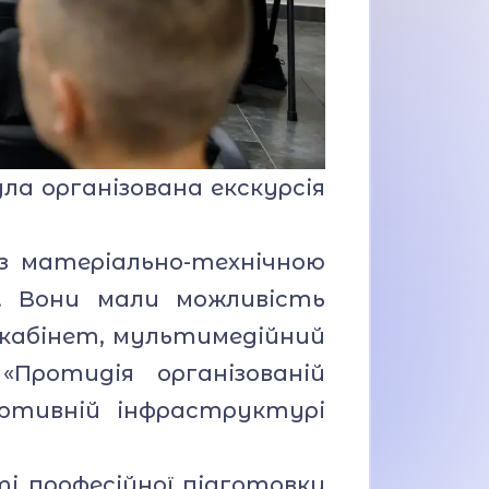
а організована екскурсія
з матеріально-технічною
в. Вони мали можливість
 кабінет, мультимедійний
«Протидія організованій
ортивній інфраструктурі
і професійної підготовки