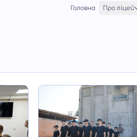
Головна
Про ліцей
Шрифт
Ім'я ГЕРОЯ
Установчі документи
Мова освітнього
процесу
Матеріально-технічн
база
Команда
Національно-
патріотичне
виховання