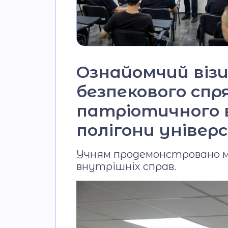
Ознайомчий візи
безпекового сп
патріотичного в
полігони уніве
Учням продемонстровано м
внутрішніх справ.