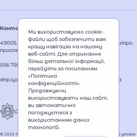
Контакти
Ми використовуємо cookie-
файли щоб забезпечити вам
49005, Дніпропетровська область, місто Дніпро,
кращу навігацію на нашому
проспект Науки, 26А
веб-сайті. Для отримання
більш детальної інформації,
056 756 46 32
перейдіть за посиланням
«Політика
dnp.lyceum.bsnpv.mvs@lyceum-dnp.mvs.gov.ua
конфіденційності»
.
Продовжуючи
використовувати наш сайт,
ви автоматично
Дніпровський ліцей МВС
погоджуєтеся з
використанням даних
технологій.
© 2024 Якщо не зазначено інше всі матеріали розміщені на умовах