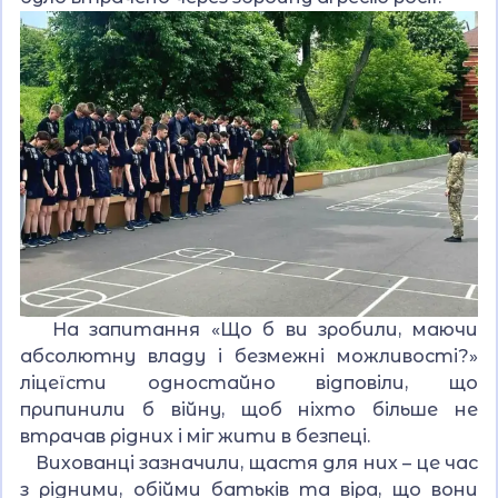
На запитання «Що б ви зробили, маючи
абсолютну владу і безмежні можливості?»
ліцеїсти одностайно відповіли, що
припинили б війну, щоб ніхто більше не
втрачав рідних і міг жити в безпеці.
Вихованці зазначили, щастя для них – це час
з рідними, обійми батьків та віра, що вони