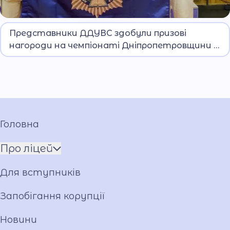
Серед призерів змагань – курсанти
Представники ДДУВС здобули призові
університету та вихованці Дніпровського
нагороди на чемпіонаті Дніпропетровщини з
ліцею ім. О. Гостіщева.
дзюдо
Головна
Про ліцей
Ім'я ГЕРОЯ
Для вступників
Установчі документи
Мова освітнього процесу
Запобігання корупції
Матеріально-технічна база
Новини
Команда