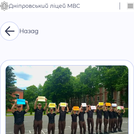
Дніпровський ліцей МВС
Сховати
Контраст
налаштування
Шрифт
Назад