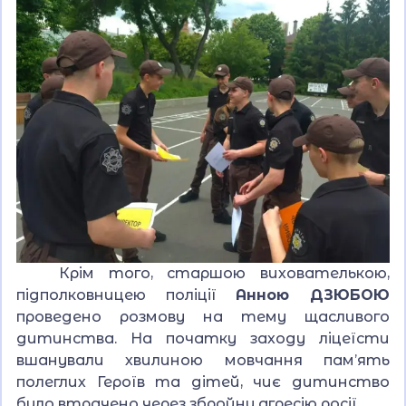
Крім того, старшою вихователькою,
підполковницею поліції
Анною ДЗЮБОЮ
проведено розмову на тему щасливого
дитинства. На початку заходу ліцеїсти
вшанували хвилиною мовчання пам’ять
полеглих Героїв та дітей, чиє дитинство
було втрачено через збройну агресію росії.