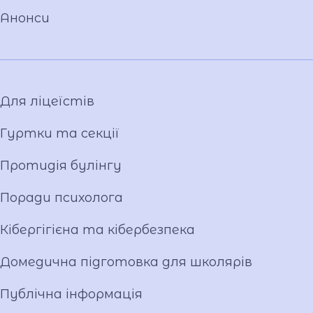
Національно-патріотичне виховання
Анонси
Фото та відео галерея
Віртуальний тур
Відеопроект "Вихователі ліцею"
Відеопроєкт «Кирилиця»
Для ліцеїстів
Гуртки та секції
Протидія булінгу
Поради психолога
Кібергігієна та кібербезпека
Домедична підготовка для школярів
Публічна інформація