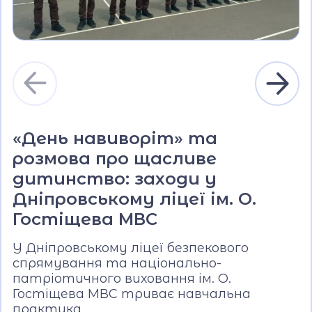
«День навиворіт» та
розмова про щасливе
дитинство: заходи у
Дніпровському ліцеї ім. О.
Гостіщева МВС
У Дніпровському ліцеї безпекового
спрямування та національно-
патріотичного виховання ім. О.
Гостіщева МВС триває навчальна
практика.